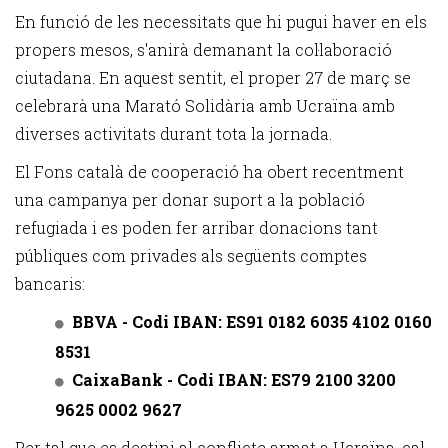
En funció de les necessitats que hi pugui haver en els
propers mesos, s'anirà demanant la col·laboració
ciutadana. En aquest sentit, el proper 27 de març se
celebrarà una Marató Solidària amb Ucraïna amb
diverses activitats durant tota la jornada.
El Fons català de cooperació ha obert recentment
una campanya per donar suport a la població
refugiada i es poden fer arribar donacions tant
públiques com privades als següents comptes
bancaris:
BBVA - Codi IBAN: ES91 0182 6035 4102 0160
8531
CaixaBank - Codi IBAN: ES79 2100 3200
9625 0002 9627
Per tal que es destini al conflicte armat a Ucraïna, cal