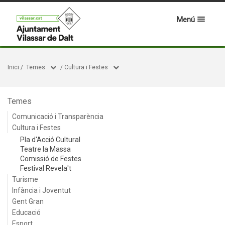
Menú
Inici
/
Temes
/
Cultura i Festes
Temes
Comunicació i Transparència
Cultura i Festes
Pla d'Acció Cultural
Teatre la Massa
Comissió de Festes
Festival Revela't
Turisme
Infància i Joventut
Gent Gran
Educació
Esport