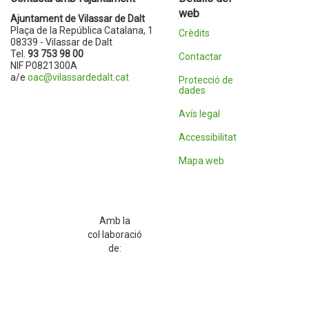
web
Ajuntament de Vilassar de Dalt
Plaça de la República Catalana, 1
Crèdits
08339 - Vilassar de Dalt
Tel.
93 753 98 00
Contactar
NIF P0821300A
a/e
oac@vilassardedalt.cat
Protecció de
dades
Avís legal
Accessibilitat
Mapa web
Amb la
col·laboració
de: