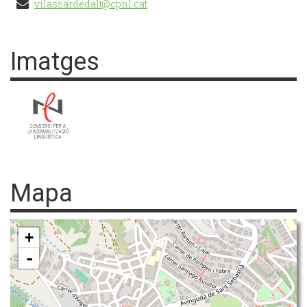
vilassardedalt@cpnl.cat
Imatges
Mapa
+
-