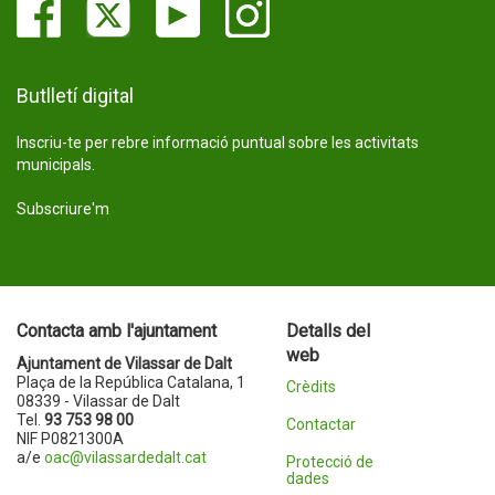
Butlletí digital
Inscriu-te per rebre informació puntual sobre les activitats
municipals.
Subscriure'm
Contacta amb l'ajuntament
Detalls del
web
Ajuntament de Vilassar de Dalt
Plaça de la República Catalana, 1
Crèdits
08339 - Vilassar de Dalt
Tel.
93 753 98 00
Contactar
NIF P0821300A
a/e
oac@vilassardedalt.cat
Protecció de
dades