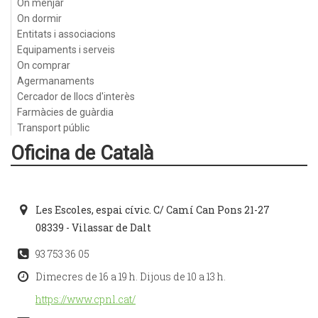
On menjar
On dormir
Entitats i associacions
Equipaments i serveis
On comprar
Agermanaments
Cercador de llocs d'interès
Farmàcies de guàrdia
Transport públic
Oficina de Català
Les Escoles, espai cívic. C/ Camí Can Pons 21-27
08339 - Vilassar de Dalt
93 753 36 05
Dimecres de 16 a 19 h. Dijous de 10 a 13 h.
https://www.cpnl.cat/