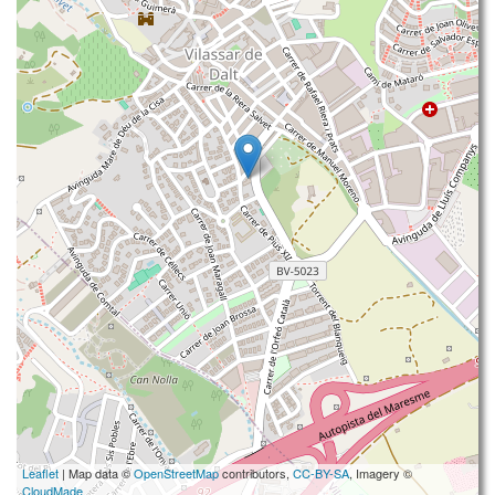
Leaflet
| Map data ©
OpenStreetMap
contributors,
CC-BY-SA
, Imagery ©
CloudMade