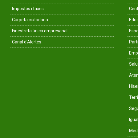
Impostos i taxes
Gent
Carpeta ciutadana
Educ
Finestreta única empresarial
Espo
Canal d'Alertes
Parti
Empr
Salu
Aten
His
Terri
Segu
Igua
Med