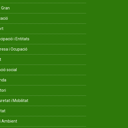
 Gran
ació
rt
cipació i Entitats
esa i Ocupació
t
ció social
enda
tori
retat i Mobilitat
ltat
i Ambient