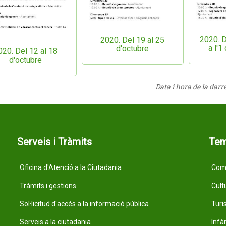
2020. D
2020. Del 19 al 25
a l'
d'octubre
020. Del 12 al 18
d'octubre
Data i hora de la darr
Serveis i Tràmits
Te
Oficina d'Atenció a la Ciutadania
Comu
Tràmits i gestions
Cult
Sol·licitud d'accés a la informació pública
Tur
Serveis a la ciutadania
Infà