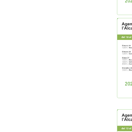
202
202