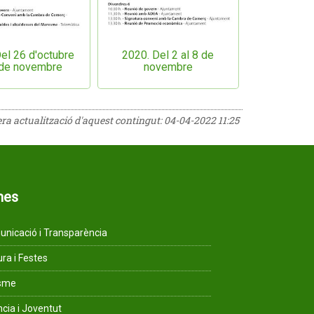
el 26 d'octubre
2020. Del 2 al 8 de
1 de novembre
novembre
era actualització d'aquest contingut:
04-04-2022 11:25
mes
nicació i Transparència
ura i Festes
isme
ncia i Joventut