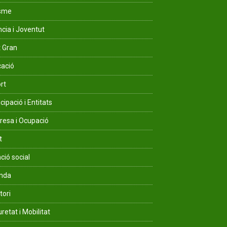
isme
ncia i Joventut
 Gran
ació
rt
cipació i Entitats
esa i Ocupació
t
ció social
enda
tori
retat i Mobilitat