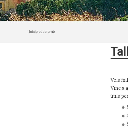
Inici
breadcrumb
Tal
Vols mil
Vine a a
útils pe