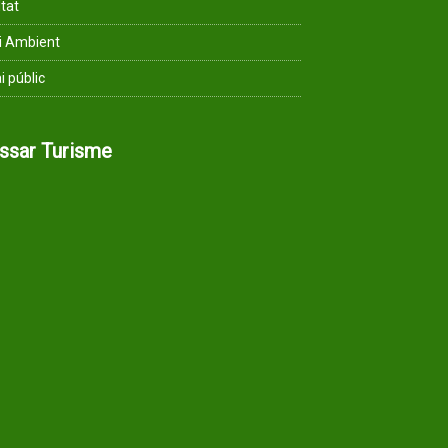
ltat
i Ambient
i públic
assar Turisme