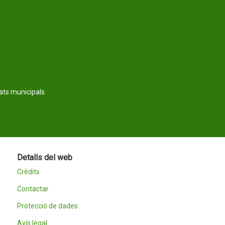
tats municipals.
Detalls del web
Crèdits
Contactar
Protecció de dades
Avís legal