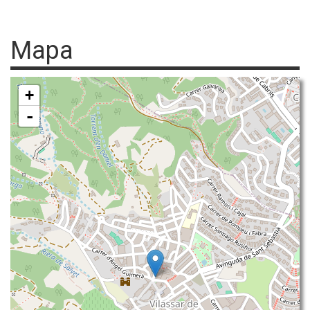
Mapa
+
-