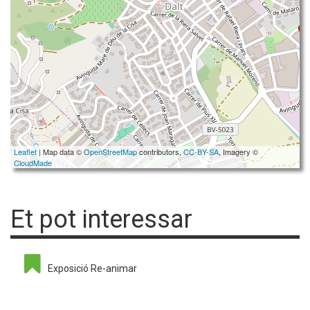
Leaflet
| Map data ©
OpenStreetMap
contributors,
CC-BY-SA
, Imagery ©
CloudMade
Et pot interessar
Exposició Re-animar