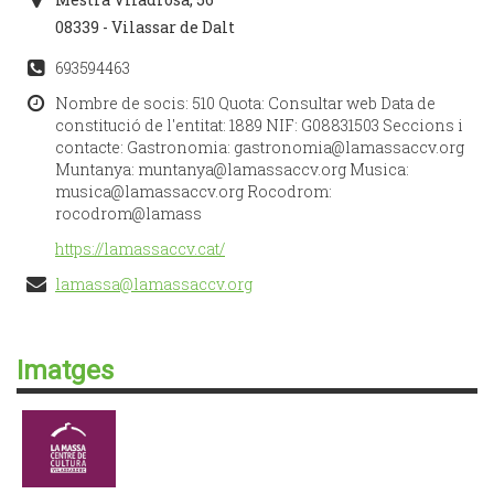
08339 - Vilassar de Dalt
693594463
Nombre de socis: 510 Quota: Consultar web Data de
constitució de l'entitat: 1889 NIF: G08831503 Seccions i
contacte: Gastronomia: gastronomia@lamassaccv.org
Muntanya: muntanya@lamassaccv.org Musica:
musica@lamassaccv.org Rocodrom:
rocodrom@lamass
https://lamassaccv.cat/
lamassa@lamassaccv.org
Imatges