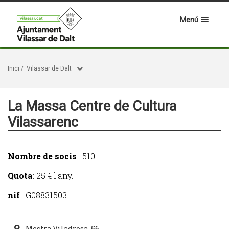
Menú
Inici
/
Vilassar de Dalt
La Massa Centre de Cultura
Vilassarenc
Nombre de socis
: 510
Quota
: 25 € l'any.
nif
: G08831503
Mestra Viladrosa, 56