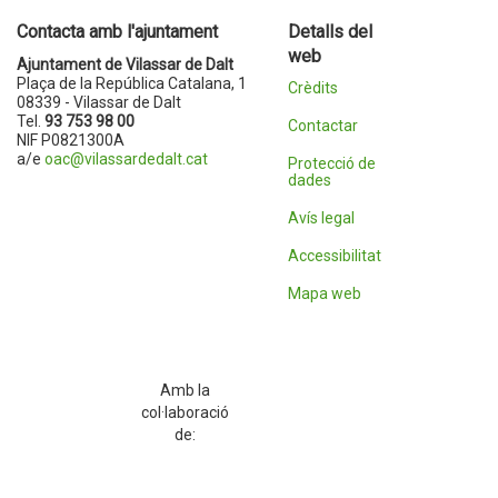
Contacta amb l'ajuntament
Detalls del
web
Ajuntament de Vilassar de Dalt
Plaça de la República Catalana, 1
Crèdits
08339 - Vilassar de Dalt
Tel.
93 753 98 00
Contactar
NIF P0821300A
a/e
oac@vilassardedalt.cat
Protecció de
dades
Avís legal
Accessibilitat
Mapa web
Amb la
col·laboració
de: