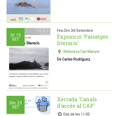
Fins Dm.30/Setembre
Dl.
15
Exposició 'Paisatges
SET
literaris'
Biblioteca Can Manyer
De Carles Rodríguez.
Xerrada 'Canals
Dm.
23
d'accés al CAP'
SET
Des de les 11:00