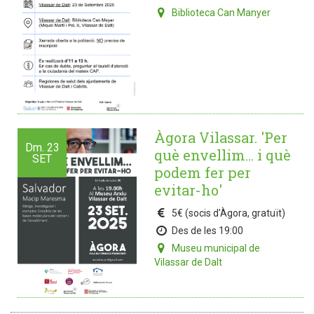
Biblioteca Can Manyer
Àgora Vilassar. 'Per
Dm.
23
què envellim... i què
SET
podem fer per
evitar-ho'
5€ (socis d'Àgora, gratuït)
Des de les 19:00
Museu municipal de
Vilassar de Dalt