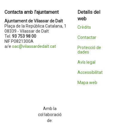
Contacta amb l'ajuntament
Detalls del
web
Ajuntament de Vilassar de Dalt
Plaça de la República Catalana, 1
Crèdits
08339 - Vilassar de Dalt
Tel.
93 753 98 00
Contactar
NIF P0821300A
a/e
oac@vilassardedalt.cat
Protecció de
dades
Avís legal
Accessibilitat
Mapa web
Amb la
col·laboració
de: