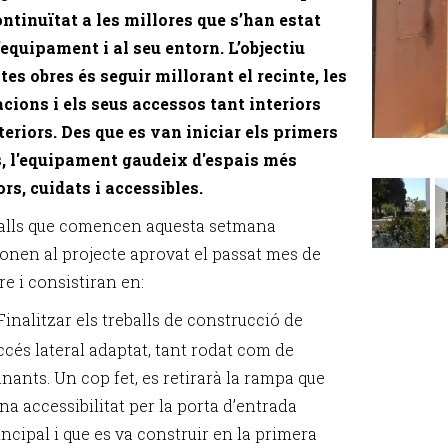
ntinuïtat a les millores que s’han estat
l’equipament i al seu entorn. L’objectiu
tes obres és seguir millorant el recinte, les
lacions i els seus accessos tant interiors
eriors. Des que es van iniciar els primers
s, l'equipament gaudeix d'espais més
ors, cuidats i accessibles.
balls que comencen aquesta setmana
onen al projecte aprovat el passat mes de
e i consistiran en:
Finalitzar els treballs de construcció de
accés lateral adaptat, tant rodat com de
anants. Un cop fet, es retirarà la rampa que
na accessibilitat per la porta d’entrada
incipal i que es va construir en la primera