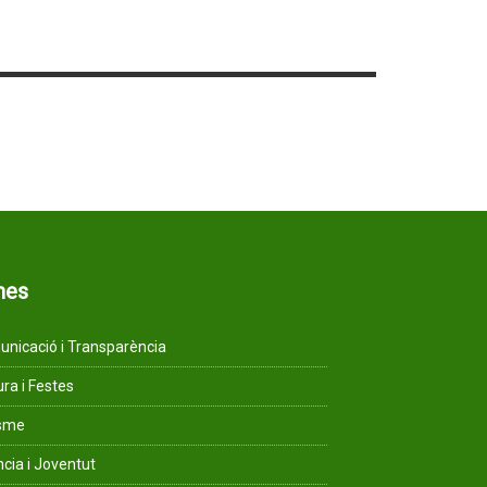
mes
nicació i Transparència
ura i Festes
isme
ncia i Joventut