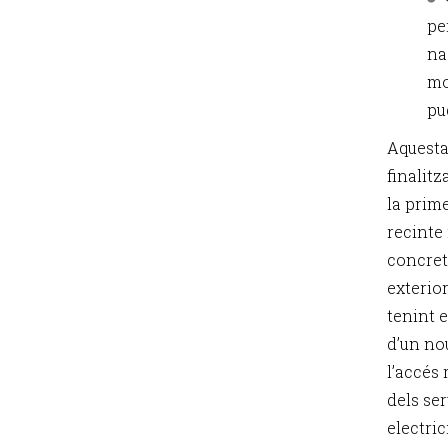
pe
na
mo
pug
Aquesta
finalitz
la prime
recinte
concret
exterior
tenint e
d’un nou
l’accés 
dels ser
electric