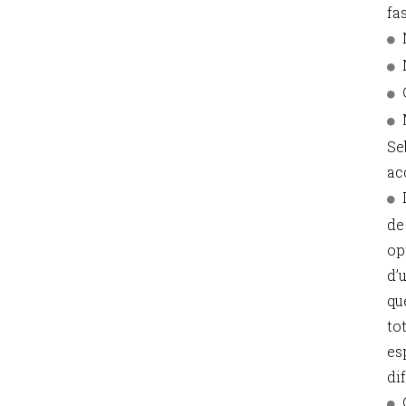
fas
Se
ac
de
op
d’
qu
to
es
di