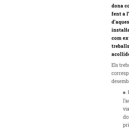
dona co
fent a 
d'aques
instal·
com ext
treball
acollid
Els tre
corresp
desembr
l’
vi
do
pr