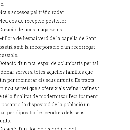
e.
Nous accesos pel tràfic rodat.
Nou cos de recepció posterior
Creació de nous magatzems.
Millora de l’espai verd de la capella de Sant
bastià amb la incorporació d’un recorregut
cessible.
Dotació d’un nou espai de columbaris per tal
 donar servei a totes aquelles famílies que
tin per incinerar els seus difunts. Es tracta
un nou servei que s’ofereix als veïns i veïnes i
e té la finalitat de modernitzar l’equipament
t posant a la disposició de la població un
pai per dipositar les cendres dels seus
funts.
Creació d’un lloc de record pel dol