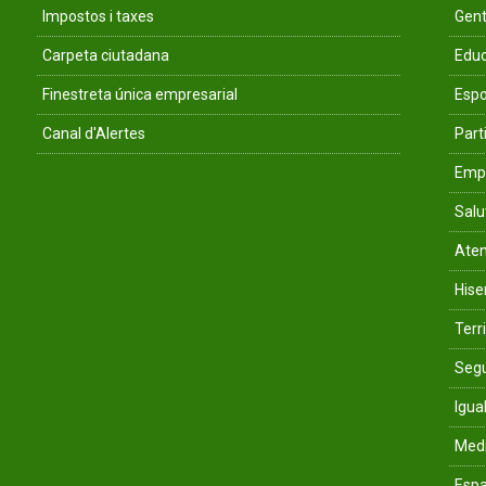
Impostos i taxes
Gent
Carpeta ciutadana
Educ
Finestreta única empresarial
Espo
Canal d'Alertes
Parti
Empr
Salu
Aten
His
Terri
Segu
Igua
Med
Espa