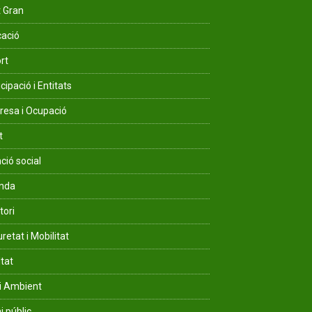
 Gran
ació
rt
cipació i Entitats
esa i Ocupació
t
ció social
enda
tori
retat i Mobilitat
ltat
i Ambient
i públic