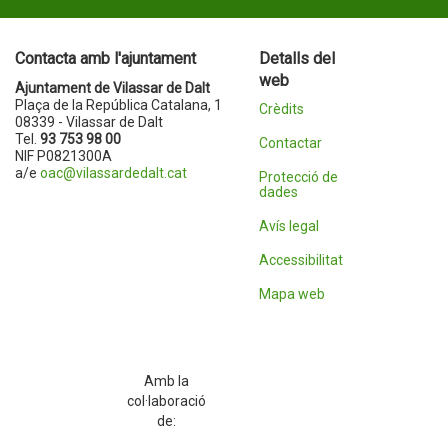
Contacta amb l'ajuntament
Detalls del
web
Ajuntament de Vilassar de Dalt
Plaça de la República Catalana, 1
Crèdits
08339 - Vilassar de Dalt
Tel.
93 753 98 00
Contactar
NIF P0821300A
a/e
oac@vilassardedalt.cat
Protecció de
dades
Avís legal
Accessibilitat
Mapa web
Amb la
col·laboració
de: