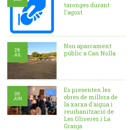
taronges durant
l'agost
Nou aparcament
28.
públic a Can Nolla
JUL
Es presenten les
09.
obres de millora de
JUN
la xarxa d'aigua i
reurbanització de
Les Oliveres i La
Granja