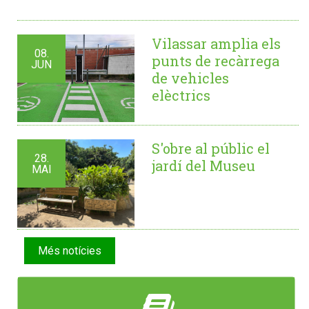
Vilassar amplia els
08.
punts de recàrrega
JUN
de vehicles
elèctrics
S'obre al públic el
28.
jardí del Museu
MAI
Més notícies