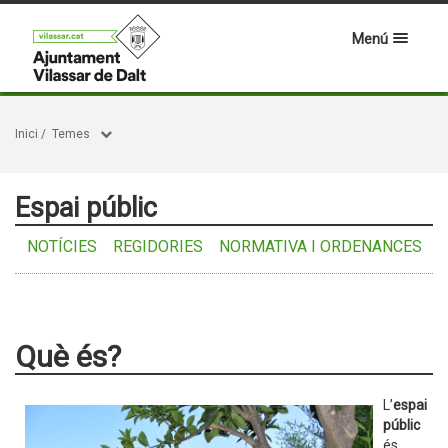
Menú
Inici
/
Temes
Espai públic
NOTÍCIES
REGIDORIES
NORMATIVA I ORDENANCES
Què és?
L’
espai
públic
és