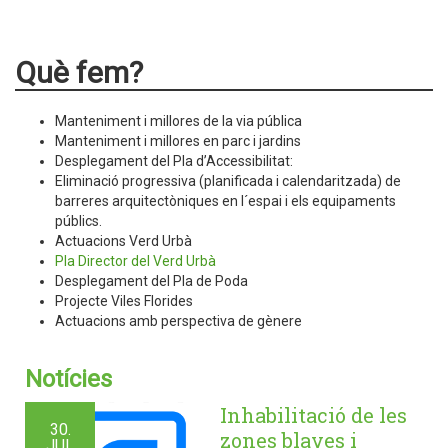
Què fem?
Manteniment i millores de la via pública
Manteniment i millores en parc i jardins
Desplegament del Pla d’Accessibilitat:
Eliminació progressiva (planificada i calendaritzada) de
barreres arquitectòniques en l´espai i els equipaments
públics.
Actuacions Verd Urbà
Pla Director del Verd Urbà
Desplegament del Pla de Poda
Projecte Viles Florides
Actuacions amb perspectiva de gènere
Notícies
Inhabilitació de les
30.
zones blaves i
JUL