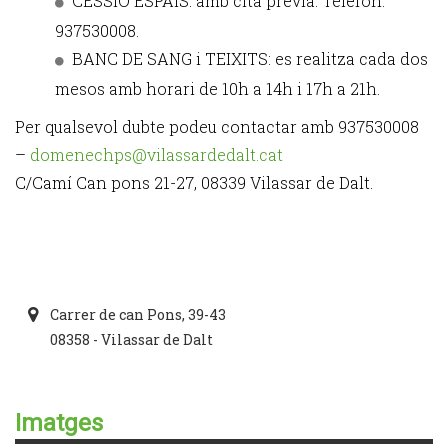
CESSIÓ ESPAIS: amb cita prèvia. Telèfon:
937530008.
BANC DE SANG i TEIXITS: es realitza cada dos
mesos amb horari de 10h a 14h i 17h a 21h.
Per qualsevol dubte podeu contactar amb 937530008
–
domenechps@vilassardedalt.cat
C/Camí Can pons 21-27, 08339 Vilassar de Dalt.
Carrer de can Pons, 39-43
08358 - Vilassar de Dalt
Imatges