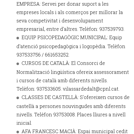
EMPRESA: Servei per donar suport a les
empreses locals i als comerços per millorar la
seva competivitat i desenvolupament
empresarial, entre d'altres. Telèfon: 937539793.
EQUIP PSICOPEDAGÒGIC MUNICIPAL: Equip
d'atenció psicopedagògica i logopèdia. Telèfon
937533756 / 661653252.
CURSOS DE CATALÀ: El Consorci de
Normalització lingüística ofereix assessorament
i cursos de català amb diferents nivells.
Telèfon: 937533605. vilassardedalt@cpnl.cat.
CLASSES DE CASTELLÀ: S'ofereixen cursos de
castellà a persones nouvingudes amb diferents
nivells. Telèfon 93753008. Places lliures a nivell
inicial.
AFA FRANCESC MACIÀ: Espai municipal cedit