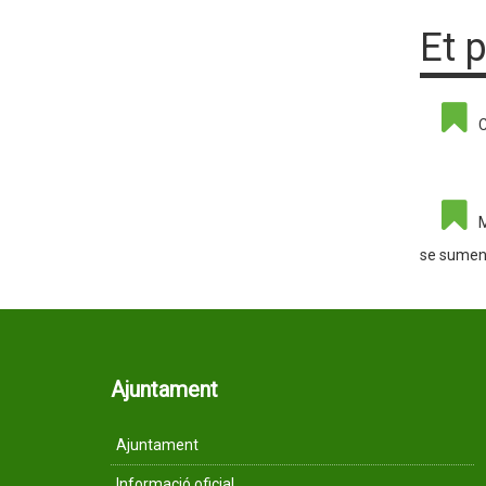
Et 
C
M
se sumen a
Ajuntament
Ajuntament
Informació oficial