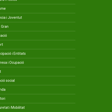
isme
ncia i Joventut
 Gran
ació
rt
cipació i Entitats
esa i Ocupació
t
ció social
enda
tori
retat i Mobilitat