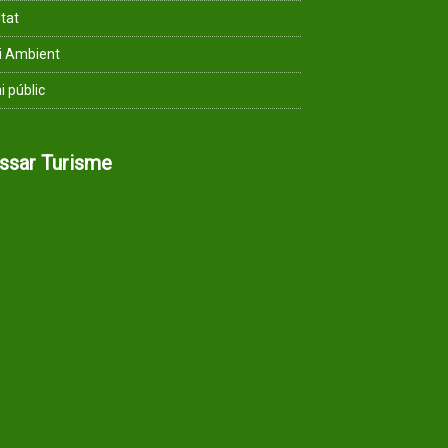
ltat
i Ambient
i públic
assar Turisme