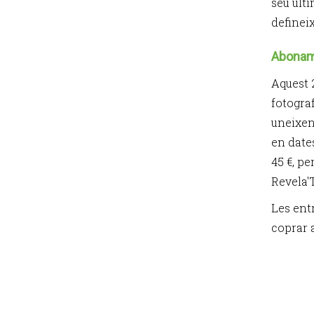
seu últi
defineix
Aboname
Aquest 2
fotograf
uneixen
en date
45 €, pe
Revela'T
Les entr
coprar 