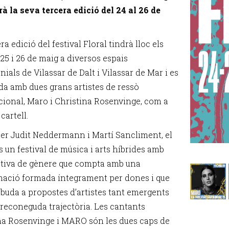
rà la seva tercera edició del 24 al 26 de
ra edició del festival Floral tindrà lloc els
 25 i 26 de maig a diversos espais
ials de Vilassar de Dalt i Vilassar de Mar i es
da amb dues grans artistes de ressò
cional, Maro i Christina Rosenvinge, com a
cartell.
 per Judit Neddermann i Martí Sancliment, el
s un festival de música i arts híbrides amb
tiva de gènere que compta amb una
ació formada íntegrament per dones i que
buda a propostes d’artistes tant emergents
reconeguda trajectòria. Les cantants
na Rosenvinge i MARO són les dues caps de