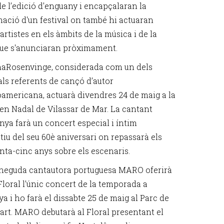
de l’edició d'enguany i encapçalaran la
ació d'un festival on també hi actuaran
 artistes en els àmbits de la música i de la
ue s'anunciaran pròximament.
naRosenvinge, considerada com un dels
als referents de cançó d’autor
americana, actuarà divendres 24 de maig a la
’en Nadal de Vilassar de Mar. La cantant
nya farà un concert especial i íntim
iu del seu 60è aniversari on repassarà els
enta-cinc anys sobre els escenaris.
neguda cantautora portuguesa MARO oferirà
Floral l'únic concert de la temporada a
a i ho farà el dissabte 25 de maig al Parc de
art. MARO debutarà al Floral presentant el