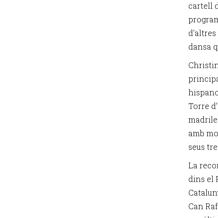
cartell 
program
d'altres
dansa q
Christi
princip
hispano
Torre d
madrile
amb mot
seus tr
La reco
dins el 
Cataluny
Can Raf