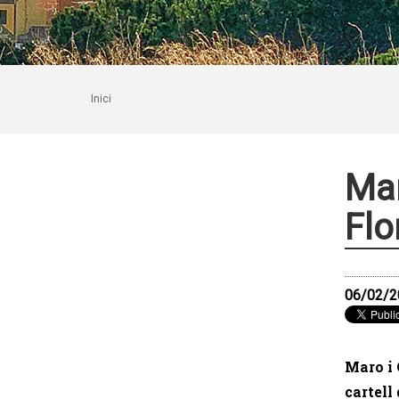
Inici
Mar
Flo
06/02/2
Maro i 
cartell