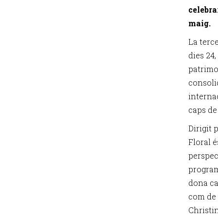
celebra
maig.
La terce
dies 24,
patrimon
consoli
interna
caps de 
Dirigit
Floral é
perspec
program
dona ca
com de 
Christi