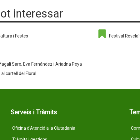
pot interessar
ultura i Festes
Festival Revela'
agalí Sare, Eva Fernández i Ariadna Peya
l cartell del Floral
Serveis i Tràmits
Te
Oficina d'Atenció a la Ciutadania
Comu
Tràmits i gestions
Cult