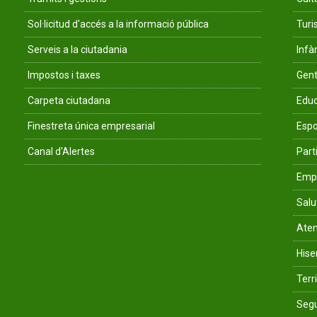
Sol·licitud d'accés a la informació pública
Tur
Serveis a la ciutadania
Infà
Impostos i taxes
Gent
Carpeta ciutadana
Educ
Finestreta única empresarial
Espo
Canal d'Alertes
Parti
Empr
Salu
Aten
His
Terri
Segu