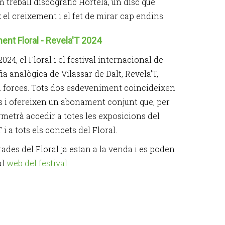
m treball discogràfic Hortelâ, un disc que
 el creixement i el fet de mirar cap endins.
nt Floral - Revela'T 2024
024, el Floral i el festival internacional de
ia analògica de Vilassar de Dalt, Revela'T,
 forces. Tots dos esdeveniment coincideixen
s i ofereixen un abonament conjunt que, per
rmetrà accedir a totes les exposicions del
 i a tots els concets del Floral.
ades del Floral ja estan a la venda i es poden
al
web del festival.