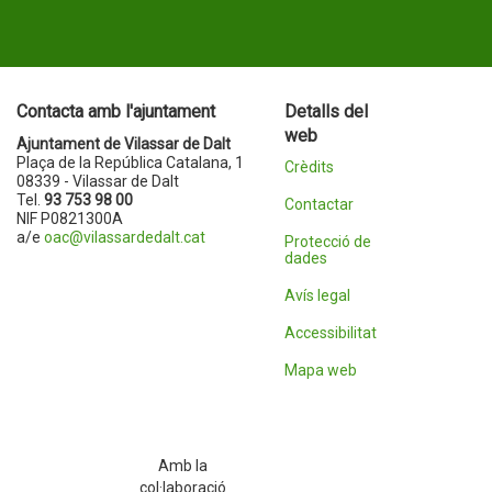
Contacta amb l'ajuntament
Detalls del
web
Ajuntament de Vilassar de Dalt
Plaça de la República Catalana, 1
Crèdits
08339 - Vilassar de Dalt
Tel.
93 753 98 00
Contactar
NIF P0821300A
a/e
oac@vilassardedalt.cat
Protecció de
dades
Avís legal
Accessibilitat
Mapa web
Amb la
col·laboració