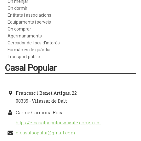
On menjar
On dormir
Entitats i associacions
Equipaments i serveis
On comprar
Agermanaments
Cercador de llocs d'interès
Farmàcies de guàrdia
Transport públic
Casal Popular
Francesc i Benet Artigas, 22
08339 - Vilassar de Dalt
Carme Carmona Roca
https://elcasalpopular.wixsite.com/inici
elcasalpopular@gmail.com