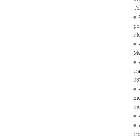
Te
pe
Pla
Ma
tr
93
mu
mu
tr