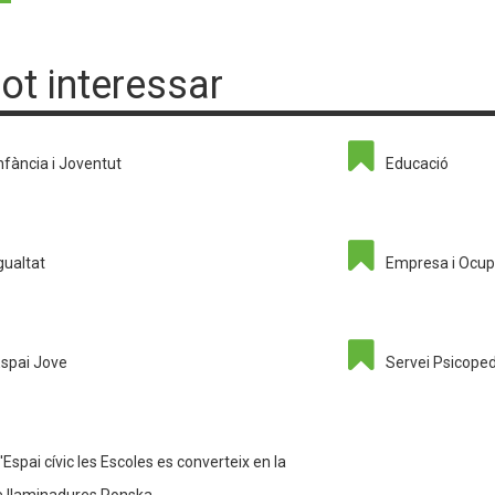
pot interessar
nfància i Joventut
Educació
gualtat
Empresa i Ocup
spai Jove
Servei Psicope
'Espai cívic les Escoles es converteix en la