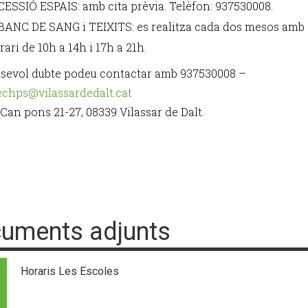
CESSIÓ ESPAIS: amb cita prèvia. Telèfon: 937530008.
BANC DE SANG i TEIXITS: es realitza cada dos mesos amb
rari de 10h a 14h i 17h a 21h.
lsevol dubte podeu contactar amb 937530008 –
chps@vilassardedalt.cat
Can pons 21-27, 08339 Vilassar de Dalt.
uments adjunts
Horaris Les Escoles