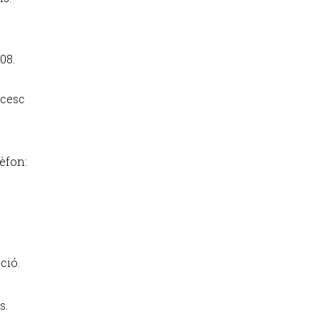
08.
ncesc
èfon:
ció.
s.