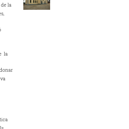
de la
s,
ó
e la
donar
eva
tica
ls.