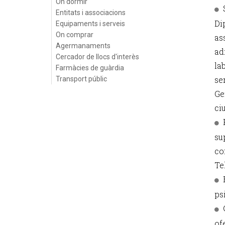
On dormir
Entitats i associacions
Di
Equipaments i serveis
On comprar
as
Agermanaments
ad
Cercador de llocs d'interès
la
Farmàcies de guàrdia
se
Transport públic
Ge
ci
su
co
Te
ps
of