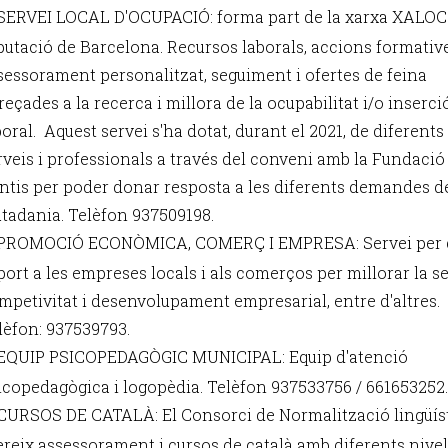
SERVEI LOCAL D'OCUPACIÓ: forma part de la xarxa XALOC 
putació de Barcelona. Recursos laborals, accions formative
sessorament personalitzat, seguiment i ofertes de feina
reçades a la recerca i millora de la ocupabilitat i/o inserci
boral. Aquest servei s'ha dotat, durant el 2021, de diferents
rveis i professionals a través del conveni amb la Fundació
ntis per poder donar resposta a les diferents demandes d
utadania. Telèfon 937509198.
PROMOCIÓ ECONÒMICA, COMERÇ I EMPRESA: Servei per 
port a les empreses locals i als comerços per millorar la s
mpetivitat i desenvolupament empresarial, entre d'altres.
lèfon: 937539793.
EQUIP PSICOPEDAGÒGIC MUNICIPAL: Equip d'atenció
icopedagògica i logopèdia. Telèfon 937533756 / 661653252.
CURSOS DE CATALÀ: El Consorci de Normalització lingüís
ereix assessorament i cursos de català amb diferents nivel