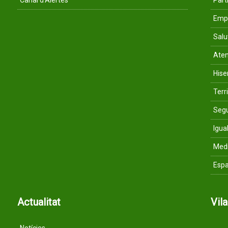
Canal d'Alertes
Parti
Empr
Salu
Aten
His
Terri
Segu
Igua
Med
Espa
Actualitat
Vil