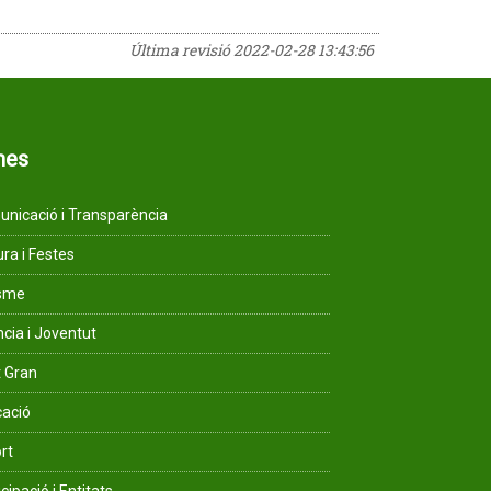
Última revisió
2022-02-28 13:43:56
mes
nicació i Transparència
ura i Festes
isme
ncia i Joventut
 Gran
ació
rt