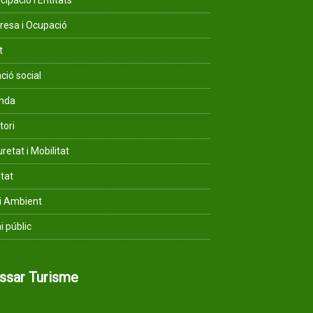
cipació i Entitats
esa i Ocupació
t
ció social
enda
tori
retat i Mobilitat
ltat
i Ambient
i públic
assar Turisme