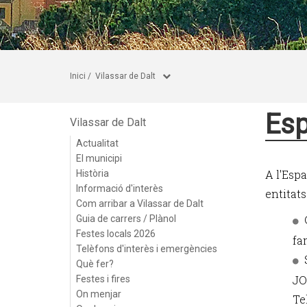
Inici
/
Vilassar de Dalt
Esp
Vilassar de Dalt
Actualitat
El municipi
A l'Espa
Història
Informació d'interès
entitats
Com arribar a Vilassar de Dalt
Guia de carrers / Plànol
Festes locals 2026
fa
Telèfons d'interès i emergències
Què fer?
JO
Festes i fires
On menjar
Te