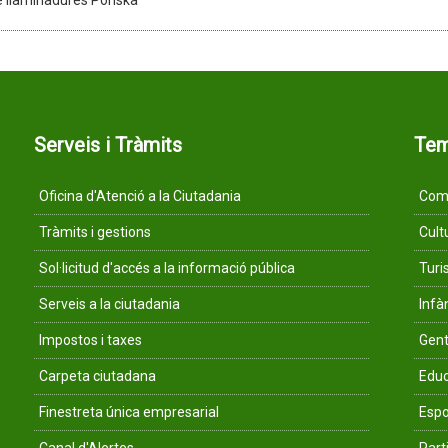
e llaminadures Ponska
Serveis i Tràmits
Te
Oficina d'Atenció a la Ciutadania
Comu
Tràmits i gestions
Cult
Sol·licitud d'accés a la informació pública
Tur
Serveis a la ciutadania
Infà
Impostos i taxes
Gent
Carpeta ciutadana
Educ
Finestreta única empresarial
Espo