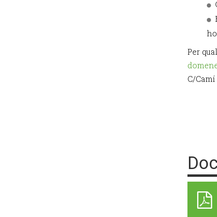
ho
Per qua
domene
C/Camí 
Doc