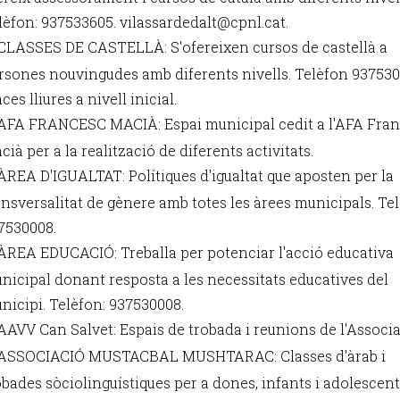
lèfon: 937533605. vilassardedalt@cpnl.cat.
CLASSES DE CASTELLÀ: S'ofereixen cursos de castellà a
rsones nouvingudes amb diferents nivells. Telèfon 937530
ces lliures a nivell inicial.
AFA FRANCESC MACIÀ: Espai municipal cedit a l'AFA Fra
cià per a la realització de diferents activitats.
ÀREA D'IGUALTAT: Polítiques d'igualtat que aposten per la
ansversalitat de gènere amb totes les àrees municipals. Tel
7530008.
ÀREA EDUCACIÓ: Treballa per potenciar l'acció educativa
nicipal donant resposta a les necessitats educatives del
nicipi. Telèfon: 937530008.
AAVV Can Salvet: Espais de trobada i reunions de l'Associa
ASSOCIACIÓ MUSTACBAL MUSHTARAC: Classes d'àrab i
obades sòciolinguístiques per a dones, infants i adolescent