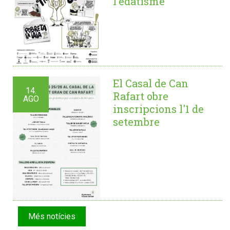
l'edatisme'
El Casal de Can
14.
Rafart obre
AGO
inscripcions l'1 de
setembre
Més notícies